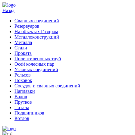
Назад
Cварных соединений
Резервуаров
На объектах Газпром
Металлоконструкций
Металла
Стали
Проката
Полиэтиленовых труб
Осей колесных пар
Угловых соединений
Рельсов
Поковок
Сосудов и сварных соединений
Наплавки
Валов
Прутков
Титана
Подшипников
Котлов