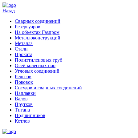
Назад
Cварных соединений
Резервуаров
На объектах Газпром
Металлоконструкций
Металла
Стали
Проката
Полиэтиленовых труб
Осей колесных пар
Угловых соединений
Рельсов
Поковок
Сосудов и сварных соединений
Наплавки
Валов
Прутков
Титана
Подшипников
Котлов